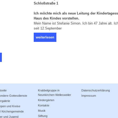
Schloßstraße 1
Ich möchte mich als neue Leitung der Kindertagess
Haus des Kindes vorstellen.
Mein Name ist Stefanie Simon. Ich bin 47 Jahre alt. Ich
seit 12.September
weiterlesen
tseite
Krabbelgruppe in
Datenschutzerklärung
Neunkirchen-Wellesweiler
ondere Gottesdienste
Impressum
Kindergärten
ergalerie
Kontakte
ppen und Kreise
Musik
 / Kirchengemeinde
Stiftung
der und Jugend