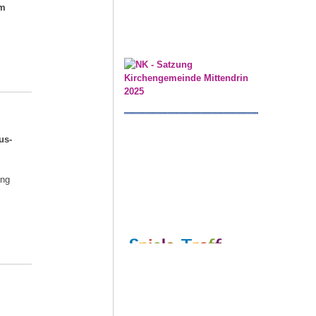
im
us-
ung