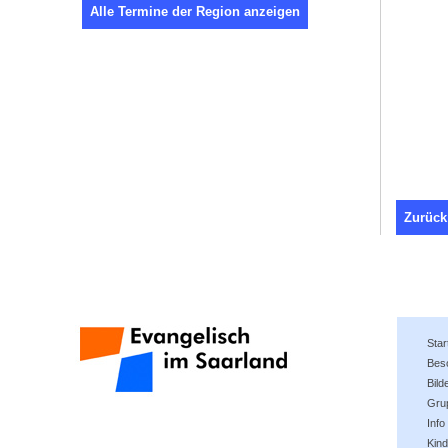
Alle Termine der Region anzeigen
Zurück
Star
Bes
Bild
Gru
Info
Kin