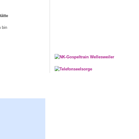
tätte
 bin