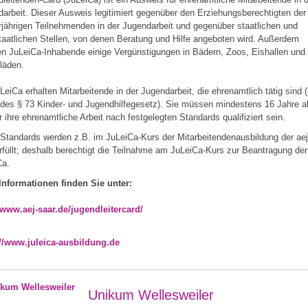
arbeit. Dieser Ausweis legitimiert gegenüber den Erziehungsberechtigten der
jährigen Teilnehmenden in der Jugendarbeit und gegenüber staatlichen und
taatlichen Stellen, von denen Beratung und Hilfe angeboten wird. Außerdem
en JuLeiCa-Inhabende einige Vergünstigungen in Bädern, Zoos, Eishallen und
läden.
LeiCa erhalten Mitarbeitende in der Jugendarbeit, die ehrenamtlich tätig sind 
des § 73 Kinder- und Jugendhilfegesetz). Sie müssen mindestens 16 Jahre al
r ihre ehrenamtliche Arbeit nach festgelegten Standards qualifiziert sein.
Standards werden z.B. im JuLeiCa-Kurs der Mitarbeitendenausbildung der aej
rfüllt; deshalb berechtigt die Teilnahme am JuLeiCa-Kurs zur Beantragung der
Ca.
Informationen finden Sie unter:
/www.aej-saar.de/jugendleitercard/
://www.juleica-ausbildung.de
Unikum Wellesweiler