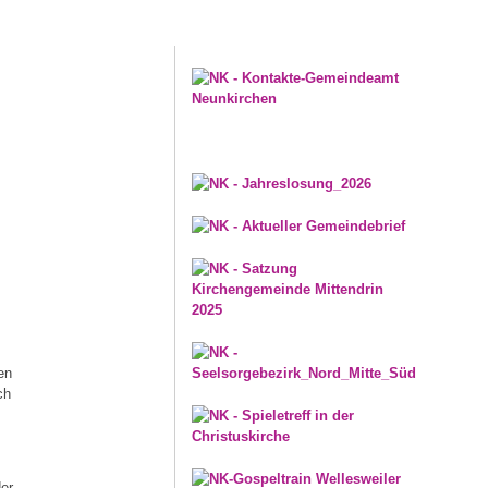
en
ch
der