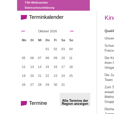
TSH-Wellesweiler
Datenschutzerklärung
Terminkalender
Kin
Qualif
<<
Oktober 2026
>>
Unser
Mo
Di
Mi
Do
Fr
Sa
So
Schon 
01
02
03
04
Freize
Die Ki
05
06
07
08
09
10
11
ihren 
12
13
14
15
16
17
18
Umgan
Die Ju
19
20
21
22
23
24
25
Team l
26
27
28
29
30
31
Zum S
erwart
Method
Alle Termine der
Gruppe
Termine
Region anzeigen
Deshal
Jugend