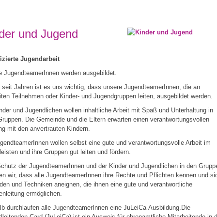
der und Jugend
izierte Jugendarbeit
e JugendteamerInnen werden ausgebildet.
seit Jahren ist es uns wichtig, dass unsere JugendteamerInnen, die an
iten Teilnehmen oder Kinder- und Jugendgruppen leiten, ausgebildet werden.
nder und Jugendlichen wollen inhaltliche Arbeit mit Spaß und Unterhaltung in
Gruppen. Die Gemeinde und die Eltern erwarten einen verantwortungsvollen
g mit den anvertrauten Kindern.
gendteamerInnen wollen selbst eine gute und verantwortungsvolle Arbeit im
eisten und ihre Gruppen gut leiten und fördern.
chutz der JugendteamerInnen und der Kinder und Jugendlichen in den Grupp
en wir, dass alle JugendteamerInnen ihre Rechte und Pflichten kennen und si
en und Techniken aneignen, die ihnen eine gute und verantwortliche
nleitung ermöglichen.
b durchlaufen alle JugendteamerInnen eine JuLeiCa-Ausbildung.Die
leitenden-Card (JuLeiCa) ist ein Ausweis für ehrenamtliche Mitarbeitende in 