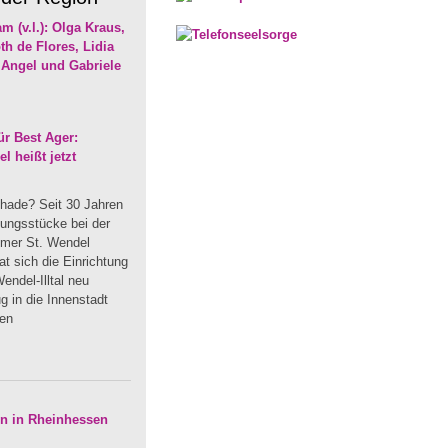
r Best Ager:
 heißt jetzt
hade? Seit 30 Jahren
dungsstücke bei der
mmer St. Wendel
t sich die Einrichtung
endel-Illtal neu
 in die Innenstadt
uen
en in Rheinhessen