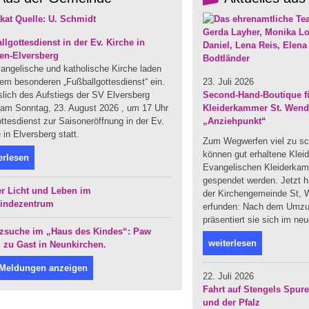
llgottesdienst in der Ev. Kirche in
en-Elversberg
angelische und katholische Kirche laden
em besonderen „Fußballgottesdienst“ ein.
23. Juli 2026
slich des Aufstiegs der SV Elversberg
Second-Hand-Boutique fü
t am Sonntag, 23. August 2026 , um 17 Uhr
Kleiderkammer St. Wendel
ttesdienst zur Saisoneröffnung in der Ev.
„Anziehpunkt“
 in Elversberg statt.
Zum Wegwerfen viel zu sc
können gut erhaltene Klei
erlesen
Evangelischen Kleiderka
gespendet werden. Jetzt ha
r Licht und Leben im
der Kirchengemeinde St, W
indezentrum
erfunden: Nach dem Umzug
präsentiert sie sich im ne
zsuche im „Haus des Kindes“: Paw
weiterlesen
l zu Gast in Neunkirchen.
 Meldungen anzeigen
22. Juli 2026
Fahrt auf Stengels Spur
und der Pfalz