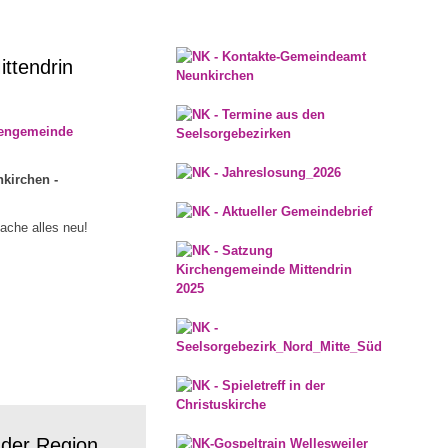
ttendrin
hengemeinde
kirchen -
mache alles neu!
 der Region