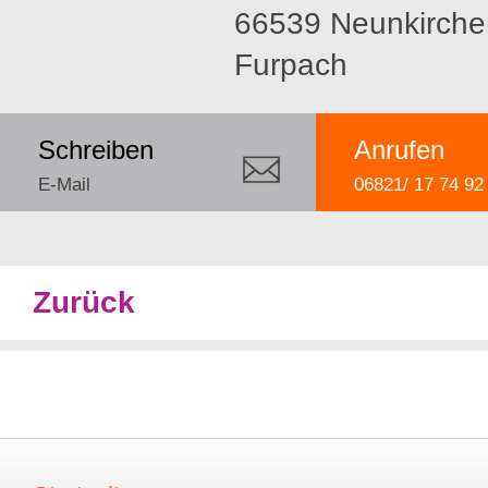
66539 Neunkirche
Furpach
Schreiben
Anrufen
E-Mail
06821/ 17 74 92
Zurück