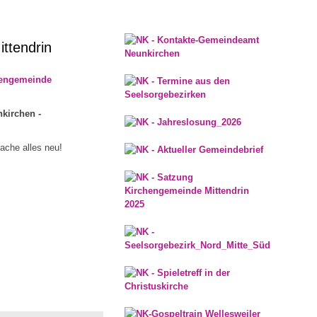
ttendrin
hengemeinde
kirchen -
mache alles neu!