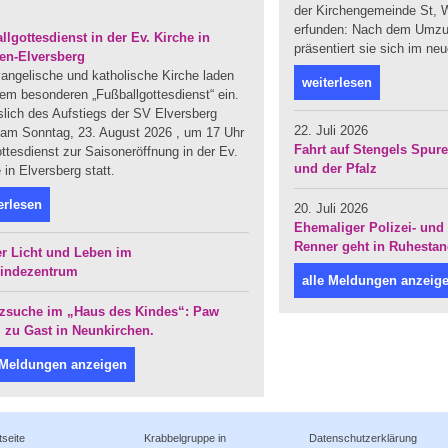
der Kirchengemeinde St, W
erfunden: Nach dem Umzug
llgottesdienst in der Ev. Kirche in
präsentiert sie sich im ne
en-Elversberg
angelische und katholische Kirche laden
weiterlesen
em besonderen „Fußballgottesdienst“ ein.
slich des Aufstiegs der SV Elversberg
22. Juli 2026
t am Sonntag, 23. August 2026 , um 17 Uhr
Fahrt auf Stengels Spur
ttesdienst zur Saisoneröffnung in der Ev.
und der Pfalz
 in Elversberg statt.
erlesen
20. Juli 2026
Ehemaliger Polizei- und 
Renner geht in Ruhesta
r Licht und Leben im
indezentrum
alle Meldungen anzeig
zsuche im „Haus des Kindes“: Paw
l zu Gast in Neunkirchen.
 Meldungen anzeigen
tseite
Krabbelgruppe in
Datenschutzerklärung