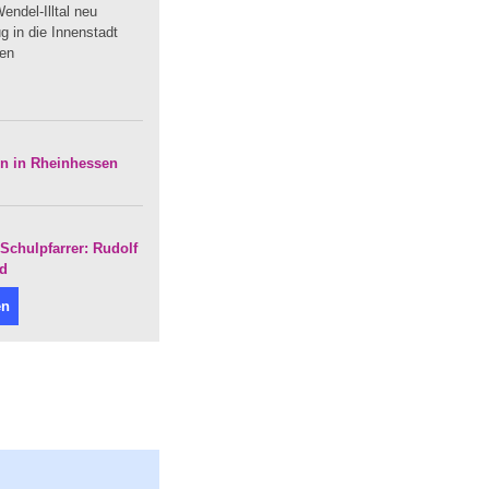
endel-Illtal neu
 in die Innenstadt
uen
en in Rheinhessen
Schulpfarrer: Rudolf
nd
en