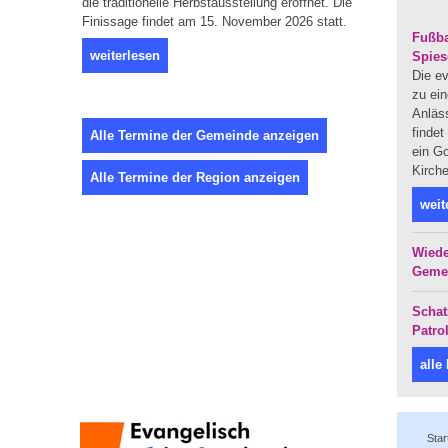
die traditionelle Herbstausstellung eröffnet. Die
Finissage findet am 15. November 2026 statt.
Fußba
weiterlesen
Spies
Die ev
zu ein
Anläs
finde
Alle Termine der Gemeinde anzeigen
ein Go
Kirche
Alle Termine der Region anzeigen
weit
Wiede
Geme
Schat
Patro
alle
Star