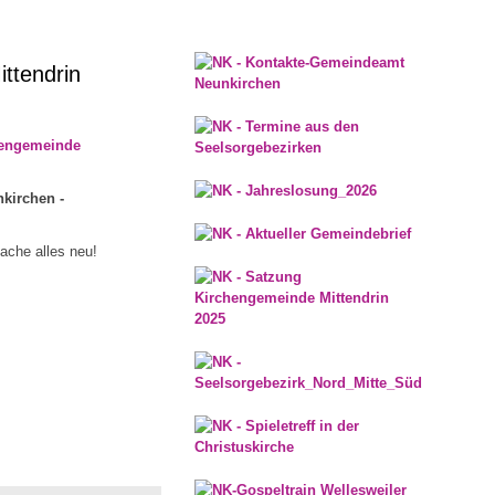
ttendrin
hengemeinde
kirchen -
mache alles neu!