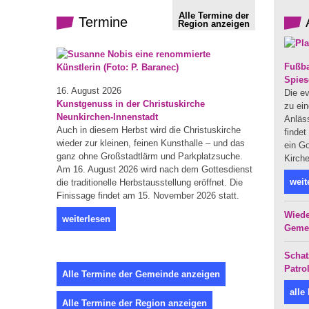
Alle Termine der
Termine
Region anzeigen
Fußba
Spies
16. August 2026
Die ev
Kunstgenuss in der Christuskirche
zu ein
Neunkirchen-Innenstadt
Anläs
Auch in diesem Herbst wird die Christuskirche
finde
wieder zur kleinen, feinen Kunsthalle – und das
ein Go
ganz ohne Großstadtlärm und Parkplatzsuche.
Kirche
Am 16. August 2026 wird nach dem Gottesdienst
weit
die traditionelle Herbstausstellung eröffnet. Die
Finissage findet am 15. November 2026 statt.
Wiede
weiterlesen
Geme
Schat
Patro
Alle Termine der Gemeinde anzeigen
alle
Alle Termine der Region anzeigen