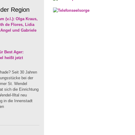
 der Region
r Best Ager:
 heißt jetzt
hade? Seit 30 Jahren
dungsstücke bei der
mmer St. Wendel
t sich die Einrichtung
endel-Illtal neu
 in die Innenstadt
uen