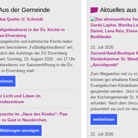
Aus der Gemeinde
Aktuelles aus
llgottesdienst in der Ev. Kirche in
en-Elversberg
angelische und katholische Kirche laden
em besonderen „Fußballgottesdienst“ ein.
23. Juli 2026
slich des Aufstiegs der SV Elversberg
Second-Hand-Boutique fü
t am Sonntag, 23. August 2026 , um 17 Uhr
Kleiderkammer St. Wendel
ttesdienst zur Saisoneröffnung in der Ev.
„Anziehpunkt“
 in Elversberg statt.
Zum Wegwerfen viel zu sc
können gut erhaltene Klei
erlesen
Evangelischen Kleiderka
gespendet werden. Jetzt ha
r Licht und Leben im
der Kirchengemeinde St, W
indezentrum
erfunden: Nach dem Umzug
präsentiert sie sich im ne
zsuche im „Haus des Kindes“: Paw
weiterlesen
l zu Gast in Neunkirchen.
 Meldungen anzeigen
22. Juli 2026